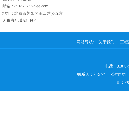
通风管道设备保温
邮箱：891475243@qq.com
地址：北京市朝阳区王四营乡五方
天雅汽配城A3-39号
网站导航:
关于我们
|
工程
通风管道设备保温
电话：010-879
联系人：刘金池 公司地址：
京ICP备
屋面防水